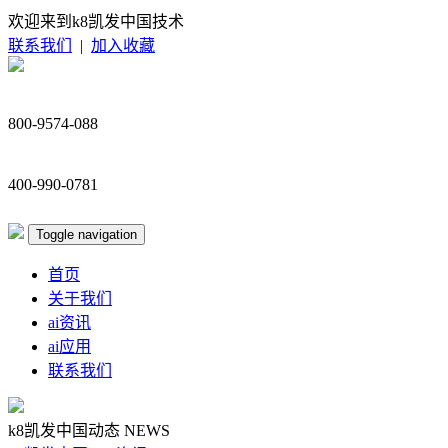
欢迎来到k8凯发中国技术
联系我们
|
加入收藏
800-9574-088
400-990-0781
Toggle navigation
首页
关于我们
ai资讯
ai应用
联系我们
k8凯发中国动态
NEWS